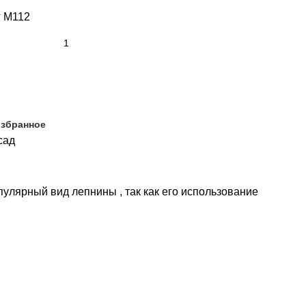
г М112
избранное
сад
лярный вид лепнины , так как его использование